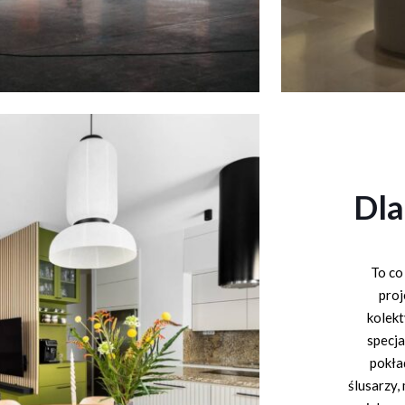
Dl
To co
proj
kolekt
specja
pokła
ślusarzy,